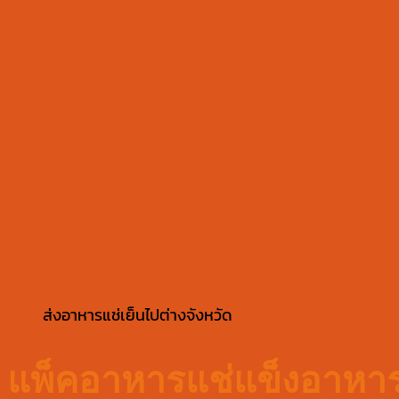
ส่งอาหารแช่เย็นไปต่างจังหวัด
แพ็คอาหารแช่แข็งอาหารส