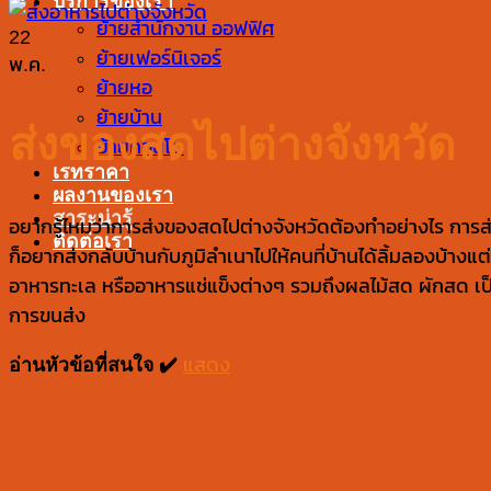
บริการของเรา
ย้ายสำนักงาน ออฟฟิศ
22
ย้ายเฟอร์นิเจอร์
พ.ค.
ย้ายหอ
ย้ายบ้าน
ส่งของสดไปต่างจังหวัด
ย้ายคอนโด
เรทราคา
ผลงานของเรา
สาระน่ารู้
อยากรู้ไหมว่าการส่งของสดไปต่างจังหวัดต้องทำอย่างไร การ
ติดต่อเรา
ก็อยากส่งกลับบ้านกับภูมิลำเนาไปให้คนที่บ้านได้ลิ้มลองบ้าง
อาหารทะเล หรืออาหารแช่แข็งต่างๆ รวมถึงผลไม้สด ผักสด เป็น
การขนส่ง
อ่านหัวข้อที่สนใจ ✔️
แสดง