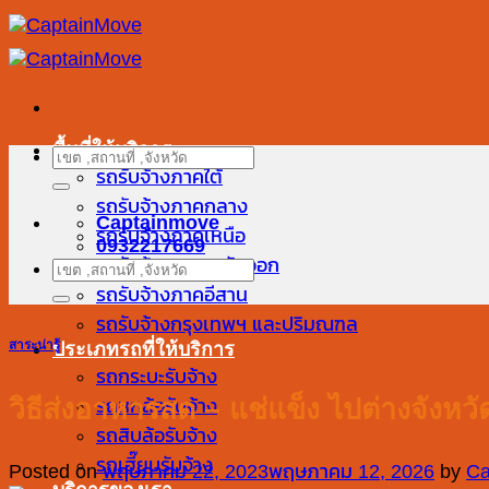
ข้าม
ไป
ยัง
เนื้อหา
พื้นที่ให้บริการ
ค้นหา:
รถรับจ้างภาคใต้
รถรับจ้างภาคกลาง
Captainmove
รถรับจ้างภาคเหนือ
0932217669
รถรับจ้างภาคตะวันออก
ค้นหา:
รถรับจ้างภาคอีสาน
รถรับจ้างกรุงเทพฯ และปริมณฑล
สาระน่ารู้
ประเภทรถที่ให้บริการ
รถกระบะรับจ้าง
วิธีส่งอาหารสด – แช่แข็ง ไปต่างจังหว
รถหกล้อรับจ้าง
รถสิบล้อรับจ้าง
รถเฮี๊ยบรับจ้าง
Posted on
พฤษภาคม 22, 2023
พฤษภาคม 12, 2026
by
Ca