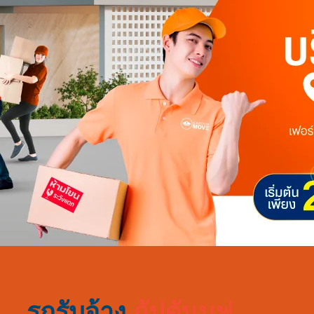
รถรับจ้าง
กัปตันมูฟ