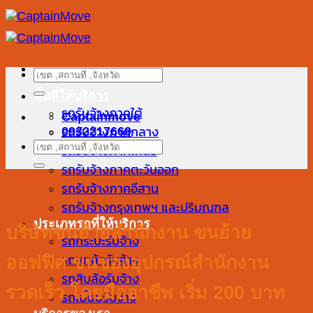
ข้าม
ไป
ยัง
เนื้อหา
ค้นหา:
พื้นที่ให้บริการ
รถรับจ้างภาคใต้
Captainmove
0932217669
รถรับจ้างภาคกลาง
ค้นหา:
รถรับจ้างภาคเหนือ
รถรับจ้างภาคตะวันออก
รถรับจ้างภาคอีสาน
รถรับจ้างกรุงเทพฯ และปริมณฑล
ประเภทรถที่ให้บริการ
บริษัทขนย้ายสำนักงาน ขนย้าย
รถกระบะรับจ้าง
ออฟฟิศ ขนของอุปกรณ์สำนักงาน
รถหกล้อรับจ้าง
รถสิบล้อรับจ้าง
รวดเร็ว โดยมืออาชีพ เริ่ม 200 บาท
รถเฮี๊ยบรับจ้าง