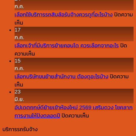
ก.ค.
บ้าน
เลือกใช้บริการรถสิบล้อรับจ้างควรดูที่อะไรบ้าง
ปิดความ
เอง
บน
เห็น
กับ
17
เลือก
จ้าง
ก.ค.
ใช้
รถ
เลือกเจ้าที่มีบริการย้ายคอนโด ควรเลือกจากอะไร
ปิด
บริการ
กระบะ
บน
ความเห็น
รถ
ขน
15
เลือก
สิบ
ของ
ก.ค.
เจ้า
ล้อ
ย้าย
เลือกบริษัทขนย้ายสำนักงาน ต้องดูอะไรบ้าง
ปิดความ
ที่
รับจ้าง
บ้าน
บน
เห็น
มี
ควร
ต่าง
23
เลือก
บริการ
ดู
กัน
มิ.ย.
บริษัท
ย้าย
ที่
ยัง
อัปเดตฤกษ์ดีย้ายเข้าห้องใหม่ 2569 เสริมดวง โชคลาภ
ขน
คอน
อะไร
ไง
บน
การงานให้ปังตลอดปี
ปิดความเห็น
ย้าย
โด
บ้าง
อัปเดต
สำนักงาน
ควร
บริการรถรับจ้าง
ฤกษ์
ต้อง
เลือก