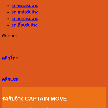
ดี
ดู
รถกระบะรับจ้าง
จาก
ย้าย
อะไร
รถหกล้อรับจ้าง
อะไร
เข้า
บ้าง
รถสิบล้อรับจ้าง
ห้อง
รถเฮี๊ยบรับจ้าง
ใหม่
2569
ติดต่อเรา
เสริม
ดวง
โชค
คลิกโทร
ลาภ
การ
งาน
คลิกแชท
ให้
ปัง
ตลอด
รถรับจ้าง CAPTAIN MOVE
ปี