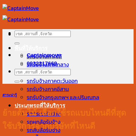
ข้าม
ไป
ยัง
เนื้อหา
ค้นหา:
พื้นที่ให้บริการ
รถรับจ้างภาคใต้
Captainmove
รถรับจ้างภาคกลาง
0932217669
ค้นหา:
รถรับจ้างภาคเหนือ
รถรับจ้างภาคตะวันออก
รถรับจ้างภาคอีสาน
สาระน่ารู้
รถรับจ้างกรุงเทพฯ และปริมณฑล
ประเภทรถที่ให้บริการ
ย้ายต้นไม้ เลือกใช้รถแบบไหนดีที่สุด
รถกระบะรับจ้าง
รถหกล้อรับจ้าง
ใช้บริการจากบริษัทที่ไหนดี
รถสิบล้อรับจ้าง