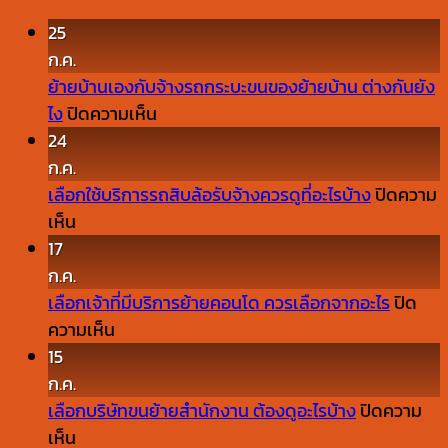
25
ก.ค.
ย้ายบ้านเองกับจ้างรถกระบะขนของย้ายบ้าน ต่างกันยัง
บน
ไง
ปิดความเห็น
ย้าย
24
บ้าน
ก.ค.
เอง
เลือกใช้บริการรถสิบล้อรับจ้างควรดูที่อะไรบ้าง
ปิดความ
บน
กับ
เห็น
เลือก
จ้าง
17
ใช้
รถ
ก.ค.
บริการ
กระบะ
เลือกเจ้าที่มีบริการย้ายคอนโด ควรเลือกจากอะไร
ปิด
รถ
บน
ขน
ความเห็น
สิบ
เลือก
ของ
15
ล้อ
เจ้า
ย้าย
ก.ค.
รับจ้าง
ที่
บ้าน
เลือกบริษัทขนย้ายสำนักงาน ต้องดูอะไรบ้าง
ปิดความ
ควร
บน
มี
ต่าง
เห็น