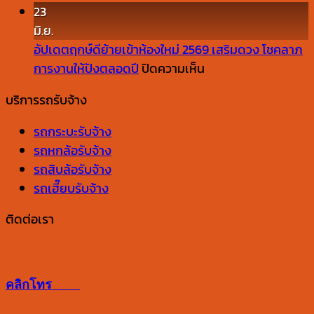
ดู
เลือก
บริการ
กัน
23
ที่
บริษัท
ย้าย
ยัง
มิ.ย.
อะไร
ขน
คอน
ไง
อัปเดตฤกษ์ดีย้ายเข้าห้องใหม่ 2569 เสริมดวง โชคลาภ
บ้าง
ย้าย
โด
บน
การงานให้ปังตลอดปี
ปิดความเห็น
สำนักงาน
ควร
อัปเดต
บริการรถรับจ้าง
ต้อง
เลือก
ฤกษ์
ดู
จาก
ดี
รถกระบะรับจ้าง
อะไร
อะไร
ย้าย
รถหกล้อรับจ้าง
บ้าง
เข้า
รถสิบล้อรับจ้าง
ห้อง
รถเฮี๊ยบรับจ้าง
ใหม่
2569
ติดต่อเรา
เสริม
ดวง
โชค
คลิกโทร
ลาภ
การ