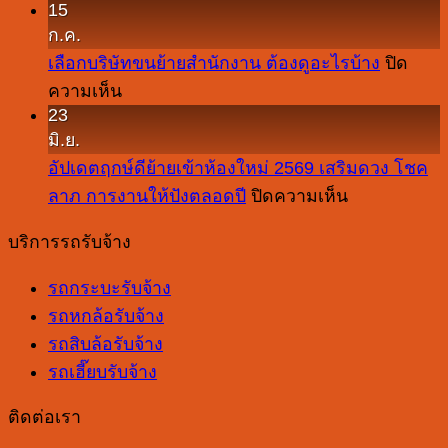
15
เลือก
สิบ
ของ
ก.ค.
เจ้า
ล้อ
ย้าย
เลือกบริษัทขนย้ายสำนักงาน ต้องดูอะไรบ้าง
ปิด
ที่
รับจ้าง
บ้าน
บน
ความเห็น
มี
ควร
ต่าง
23
เลือก
บริการ
ดู
กัน
มิ.ย.
บริษัท
ย้าย
ที่
ยัง
อัปเดตฤกษ์ดีย้ายเข้าห้องใหม่ 2569 เสริมดวง โชค
ขน
คอน
อะไร
ไง
บน
ลาภ การงานให้ปังตลอดปี
ปิดความเห็น
ย้าย
โด
บ้าง
อัปเดต
สำนักงาน
ควร
บริการรถรับจ้าง
ฤกษ์
ต้อง
เลือก
ดี
ดู
รถกระบะรับจ้าง
จาก
ย้าย
อะไร
รถหกล้อรับจ้าง
อะไร
เข้า
บ้าง
รถสิบล้อรับจ้าง
ห้อง
รถเฮี๊ยบรับจ้าง
ใหม่
2569
ติดต่อเรา
เสริม