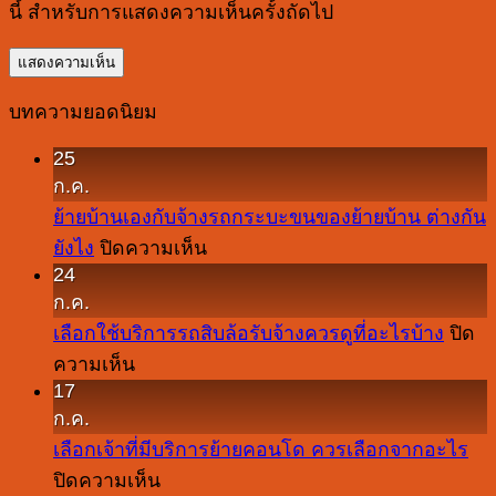
นี้ สำหรับการแสดงความเห็นครั้งถัดไป
บทความยอดนิยม
25
ก.ค.
ย้ายบ้านเองกับจ้างรถกระบะขนของย้ายบ้าน ต่างกัน
บน
ยังไง
ปิดความเห็น
24
ย้าย
ก.ค.
บ้าน
เลือกใช้บริการรถสิบล้อรับจ้างควรดูที่อะไรบ้าง
ปิด
เอง
บน
ความเห็น
กับ
17
เลือก
จ้าง
ก.ค.
ใช้
รถ
เลือกเจ้าที่มีบริการย้ายคอนโด ควรเลือกจากอะไร
บริการ
กระบะ
บน
ปิดความเห็น
รถ
ขน