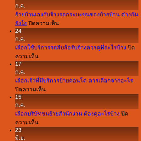
ก.ค.
ย้ายบ้านเองกับจ้างรถกระบะขนของย้ายบ้าน ต่างกัน
บน
ยังไง
ปิดความเห็น
24
ย้าย
ก.ค.
บ้าน
เลือกใช้บริการรถสิบล้อรับจ้างควรดูที่อะไรบ้าง
ปิด
เอง
บน
ความเห็น
กับ
17
เลือก
จ้าง
ก.ค.
ใช้
รถ
เลือกเจ้าที่มีบริการย้ายคอนโด ควรเลือกจากอะไร
บริการ
กระบะ
บน
ปิดความเห็น
รถ
ขน
15
เลือก
สิบ
ของ
ก.ค.
เจ้า
ล้อ
ย้าย
เลือกบริษัทขนย้ายสำนักงาน ต้องดูอะไรบ้าง
ปิด
ที่
รับจ้าง
บ้าน
บน
ความเห็น
มี
ควร
ต่าง
23
เลือก
บริการ
ดู
กัน
มิ.ย.
บริษัท