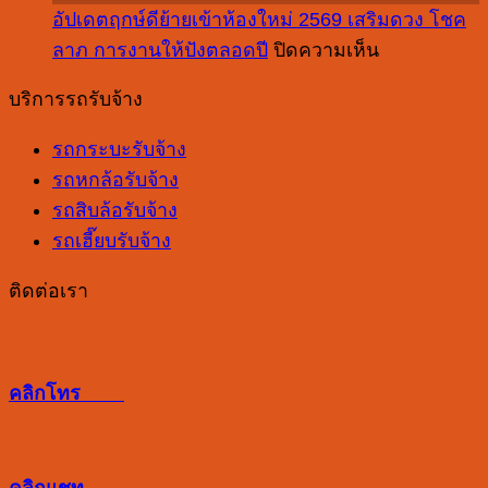
ย้าย
ที่
ยัง
อัปเดตฤกษ์ดีย้ายเข้าห้องใหม่ 2569 เสริมดวง โชค
ขน
คอน
อะไร
ไง
บน
ลาภ การงานให้ปังตลอดปี
ปิดความเห็น
ย้าย
โด
บ้าง
อัปเดต
สำนักงาน
ควร
บริการรถรับจ้าง
ฤกษ์
ต้อง
เลือก
ดี
ดู
รถกระบะรับจ้าง
จาก
ย้าย
อะไร
รถหกล้อรับจ้าง
อะไร
เข้า
บ้าง
รถสิบล้อรับจ้าง
ห้อง
รถเฮี๊ยบรับจ้าง
ใหม่
2569
ติดต่อเรา
เสริม
ดวง
โชค
คลิกโทร
ลาภ
การ
งาน