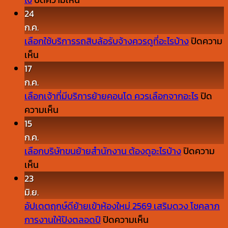
ย้าย
24
บ้าน
ก.ค.
เอง
เลือกใช้บริการรถสิบล้อรับจ้างควรดูที่อะไรบ้าง
ปิดความ
บน
กับ
เห็น
เลือก
จ้าง
17
ใช้
รถ
ก.ค.
บริการ
กระบะ
เลือกเจ้าที่มีบริการย้ายคอนโด ควรเลือกจากอะไร
ปิด
รถ
บน
ขน
ความเห็น
สิบ
เลือก
ของ
15
ล้อ
เจ้า
ย้าย
ก.ค.
รับจ้าง
ที่
บ้าน
เลือกบริษัทขนย้ายสำนักงาน ต้องดูอะไรบ้าง
ปิดความ
ควร
บน
มี
ต่าง
เห็น
ดู
เลือก
บริการ
กัน
23
ที่
บริษัท
ย้าย
ยัง
มิ.ย.
อะไร
ขน
คอน
ไง
อัปเดตฤกษ์ดีย้ายเข้าห้องใหม่ 2569 เสริมดวง โชคลาภ
บ้าง
ย้าย
โด
บน
การงานให้ปังตลอดปี
ปิดความเห็น