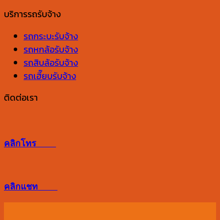
สำนักงาน
ควร
อัปเดต
บริการรถรับจ้าง
ต้อง
เลือก
ฤกษ์
ดู
จาก
ดี
รถกระบะรับจ้าง
อะไร
อะไร
ย้าย
รถหกล้อรับจ้าง
บ้าง
เข้า
รถสิบล้อรับจ้าง
ห้อง
รถเฮี๊ยบรับจ้าง
ใหม่
2569
ติดต่อเรา
เสริม
ดวง
โชค
คลิกโทร
ลาภ
การ
งาน
คลิกแชท
ให้
ปัง
ตลอด