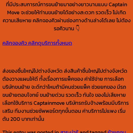
ที่มีประสบการณ์การขนย้ายมาอย่างยาวนานแบบ Captain
Move จะช่วยให้ท่านขนย้ายได้อย่างสะดวก รวดเร็ว ไม่เกิด
ความเสียหาย คลิกจองคิวผ่านช่องทางด้านล่างได้เลย ไม่ต้อง
รอคิวนาน 👇
คลิกจองคิว
คลิกดูบริการทั้งหมด
ส่งของชิ้นใหญ่ไปต่างจังหวัด ส่งสินค้าชิ้นใหญ่ไปต่างจังหวัด
ต้องวางแผนให้ดี ทั้งเรื่องการแพ็คของ ค่าใช้จ่าย การเลือก
บริษัทขนย้าย จะดีกว่าไหมถ้ามีคนช่วยแพ็ค ช่วยยกของ มีรถ
ขนย้ายตอบโจทย์ ขนย้ายด่วน รวดเร็ว ทันใจ ของไม่เสียหาย
เลือกใช้บริการ Captainmove บริษัทรถรับจ้างพร้อมมีบริการ
เสริม ทีมงานช่วยซัพพอร์ตทุกขั้นตอน ค่าบริการไม่แพง เริ่ม
ต้น 200 บาทเท่านั้น
This entry was posted in
สาระน่ารู้
and tagged
ย้ายคอน