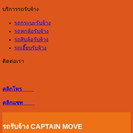
บ้าง
อัปเดต
สำนักงาน
ควร
บริการรถรับจ้าง
ฤกษ์
ต้อง
เลือก
ดี
ดู
รถกระบะรับจ้าง
จาก
ย้าย
อะไร
รถหกล้อรับจ้าง
อะไร
เข้า
บ้าง
รถสิบล้อรับจ้าง
ห้อง
รถเฮี๊ยบรับจ้าง
ใหม่
2569
ติดต่อเรา
เสริม
ดวง
โชค
คลิกโทร
ลาภ
การ
คลิกแชท
งาน
ให้
รถรับจ้าง CAPTAIN MOVE
ปัง