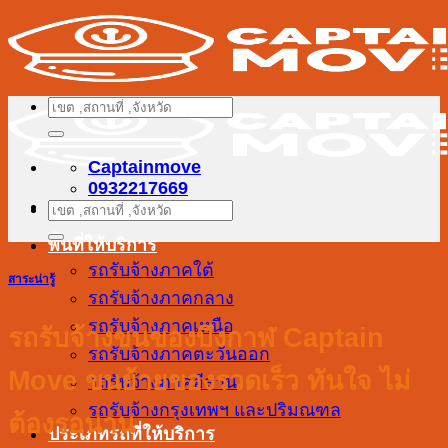
ข้าม
ไป
ยัง
เนื้อหา
ค้นหา:
Captainmove
0932217669
ค้นหา:
พื้นที่ให้บริการ
รถรับจ้างภาคใต้
สาระน่ารู้
รถรับจ้างภาคกลาง
รถรับจ้างภาคเหนือ
รถรับจ้างขนของบึงกาฬ Captain
รถรับจ้างภาคตะวันออก
Move ขนย้ายของรวดเร็ว ทันใจ ไม่
รถรับจ้างภาคอีสาน
รถรับจ้างกรุงเทพฯ และปริมณฑล
ต้องรอนาน
ประเภทรถที่ให้บริการ