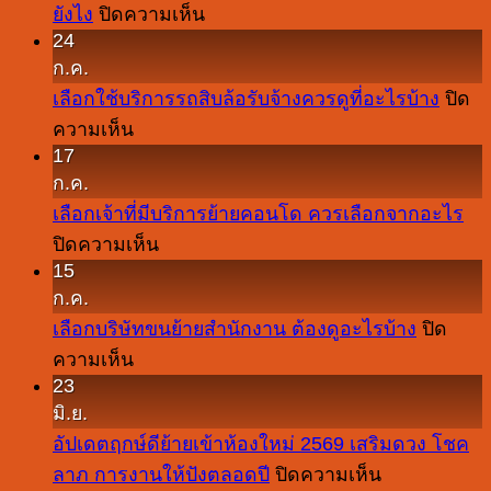
บน
ยังไง
ปิดความเห็น
24
ย้าย
ก.ค.
บ้าน
เลือกใช้บริการรถสิบล้อรับจ้างควรดูที่อะไรบ้าง
ปิด
เอง
บน
ความเห็น
กับ
17
เลือก
จ้าง
ก.ค.
ใช้
รถ
เลือกเจ้าที่มีบริการย้ายคอนโด ควรเลือกจากอะไร
บริการ
กระบะ
บน
ปิดความเห็น
รถ
ขน
15
เลือก
สิบ
ของ
ก.ค.
เจ้า
ล้อ
ย้าย
เลือกบริษัทขนย้ายสำนักงาน ต้องดูอะไรบ้าง
ปิด
ที่
รับจ้าง
บ้าน
บน
ความเห็น
มี
ควร
ต่าง
23
เลือก
บริการ
ดู
กัน
มิ.ย.
บริษัท
ย้าย
ที่
ยัง
อัปเดตฤกษ์ดีย้ายเข้าห้องใหม่ 2569 เสริมดวง โชค
ขน
คอน
อะไร
ไง
บน
ลาภ การงานให้ปังตลอดปี
ปิดความเห็น
ย้าย
โด