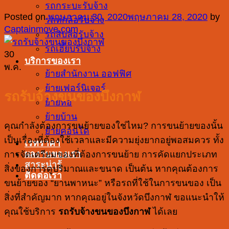
รถกระบะรับจ้าง
Posted on
พฤษภาคม 30, 2020
พฤษภาคม 28, 2020
by
รถหกล้อรับจ้าง
Captainmove.com
รถสิบล้อรับจ้าง
รถเฮี๊ยบรับจ้าง
30
บริการของเรา
พ.ค.
ย้ายสำนักงาน ออฟฟิศ
ย้ายเฟอร์นิเจอร์
รถรับจ้างขนของบึงกาฬ
ย้ายหอ
ย้ายบ้าน
คุณกำลังต้องการขนย้ายของใช่ไหม? การขนย้ายของนั้น
ย้ายคอนโด
เป็นเรื่องที่ต้องใช้เวลาและมีความยุ่งยากอยู่พอสมควร ทั้ง
เรทราคา
ผลงานของเรา
การจัดเตรียมของที่ต้องการขนย้าย การคัดแยกประเภท
สาระน่ารู้
สิ่งของการดูปริมาณและขนาด เป็นต้น หากคุณต้องการ
ติดต่อเรา
ขนย้ายของ “ยานพาหนะ” หรือรถที่ใช้ในการขนของ เป็น
สิ่งที่สำคัญมาก หากคุณอยู่ในจังหวัดบึงกาฬ ขอแนะนำให้
คุณใช้บริการ
รถรับจ้างขนของบึงกาฬ
ได้เลย