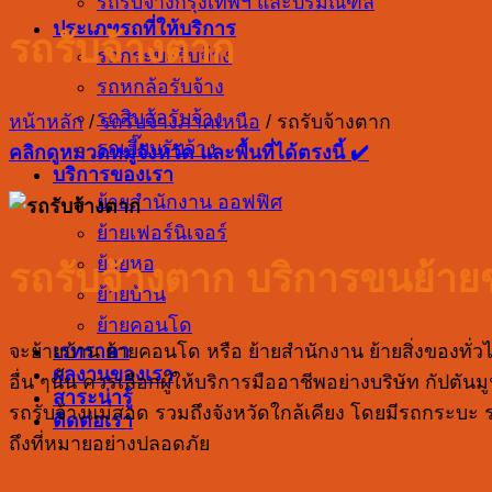
รถรับจ้างกรุงเทพฯ และปริมณฑล
ประเภทรถที่ให้บริการ
รถรับจ้างตาก
รถกระบะรับจ้าง
รถหกล้อรับจ้าง
รถสิบล้อรับจ้าง
หน้าหลัก
/
รถรับจ้างภาคเหนือ
/
รถรับจ้างตาก
รถเฮี๊ยบรับจ้าง
คลิกดูหมวดหมู่จังหวัด และพื้นที่ได้ตรงนี้ ✔️
บริการของเรา
ย้ายสำนักงาน ออฟฟิศ
ย้ายเฟอร์นิเจอร์
ย้ายหอ
รถรับจ้างตาก บริการขนย้ายข
ย้ายบ้าน
ย้ายคอนโด
เรทราคา
จะย้ายบ้าน ย้ายคอนโด หรือ ย้ายสำนักงาน ย้ายสิ่งของทั่ว
ผลงานของเรา
อื่น ๆนั้น ควรเลือกผู้ให้บริการมืออาชีพอย่างบริษัท กัปต
สาระน่ารู้
รถรับจ้างแม่สอด รวมถึงจังหวัดใกล้เคียง โดยมีรถกระบะ 
ติดต่อเรา
ถึงที่หมายอย่างปลอดภัย